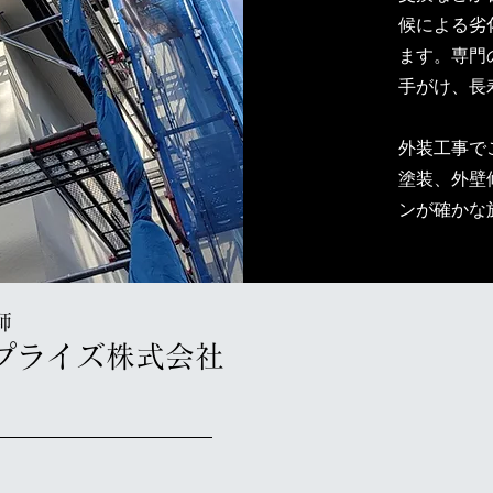
候による劣
ます。専門
手がけ、長
外装工事で
塗装、外壁
ンが確かな
師
プライズ株式会社