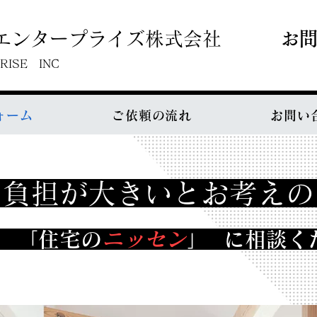
エンタープライズ株式会社
お
RISE INC
ォーム
ご依頼の流れ
お問い
と負担が大きいとお考えの
、 「住宅の
ニッセン
」 に
相談く