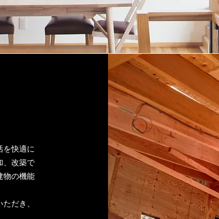
活を快適に
加、改築で
建物の機能
いただき、